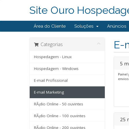
Site Ouro Hospedag
Área do Cliente
Soluções
Anúncios
E-m
Categorias
Hospedagem - Linux
5 m
Hospedagem - Windows
Painel 
envios
E-mail Profissional
E-mail Marketing
RÃ¡dio Online - 50 ouvintes
RÃ¡dio Online - 100 ouvintes
25 
RÃ¡dio Online - 200 ouvintes