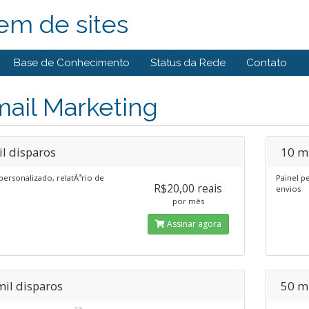
em de sites
Base de Conhecimento
Status da Rede
Contato
ail Marketing
il disparos
10 mi
personalizado, relatÃ³rio de
Painel p
R$20,00 reais
envios
por mês
Assinar agora
mil disparos
50 mi