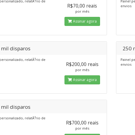
personalizado, relatÃ³rio de
Painel p
R$70,00 reais
envios
por mês
Assinar agora
 mil disparos
250 
personalizado, relatÃ³rio de
Painel p
R$200,00 reais
envios
por mês
Assinar agora
 mil disparos
personalizado, relatÃ³rio de
R$700,00 reais
por mês