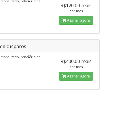
ersonalizado, relatÃ³rio de
R$120,00 reais
por mês
Assinar agora
mil disparos
ersonalizado, relatÃ³rio de
R$400,00 reais
por mês
Assinar agora