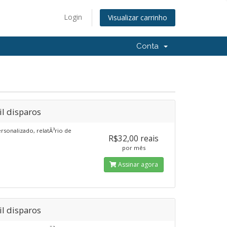
Login
Visualizar carrinho
Conta
l disparos
ersonalizado, relatÃ³rio de
R$32,00 reais
por mês
Assinar agora
l disparos