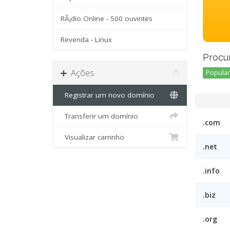
RÃ¡dio Online - 500 ouvintes
Revenda - Linux
Procu
Ações
Popular 
Registrar um novo domínio
Transferir um domínio
.com
Visualizar carrinho
.net
.info
.biz
.org