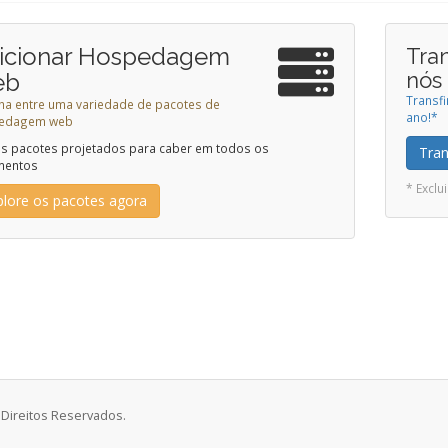
icionar Hospedagem
Tra
nós
eb
Transf
ha entre uma variedade de pacotes de
ano!*
edagem web
 pacotes projetados para caber em todos os
Tran
mentos
* Excl
plore os pacotes agora
 Direitos Reservados.